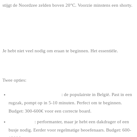
stijgt de Noordzee zelden boven 20°C. Voorzie minstens een shorty.
HET BASISMATERIAAL OM TE
BEGINNEN
Je hebt niet veel nodig om eraan te beginnen. Het essentiële.
DE BOARD
Twee opties:
Opblaasbare board (iSUP)
: de populairste in België. Past in een
rugzak, pompt op in 5-10 minuten. Perfect om te beginnen.
Budget: 300-600€ voor een correcte board.
Rigide board
: performanter, maar je hebt een dakdrager of een
busje nodig. Eerder voor regelmatige beoefenaars. Budget: 600-