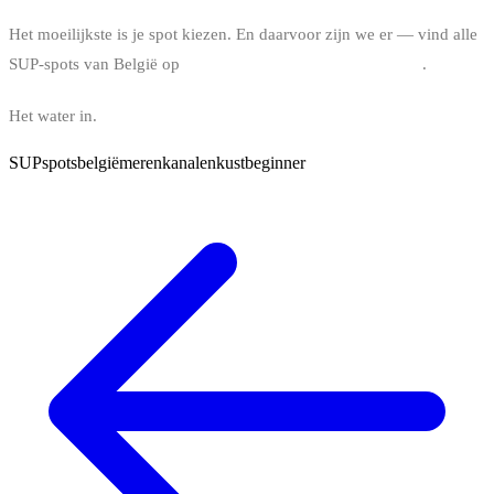
Het moeilijkste is je spot kiezen. En daarvoor zijn we er — vind alle
SUP-spots van België op
bindy.world/stand-up-paddle/spots
.
Het water in.
SUP
spots
belgië
meren
kanalen
kust
beginner