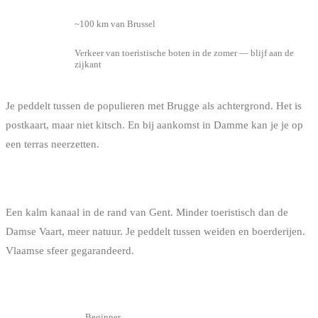
Afstand
~100 km van Brussel
Verkeer van toeristische boten in de zomer — blijf aan de
Te weten
zijkant
Je peddelt tussen de populieren met Brugge als achtergrond. Het is
postkaart, maar niet kitsch. En bij aankomst in Damme kan je je op
een terras neerzetten.
MOERVAART (GENT)
Een kalm kanaal in de rand van Gent. Minder toeristisch dan de
Damse Vaart, meer natuur. Je peddelt tussen weiden en boerderijen.
Vlaamse sfeer gegarandeerd.
INFO
DETAIL
Niveau
Beginner