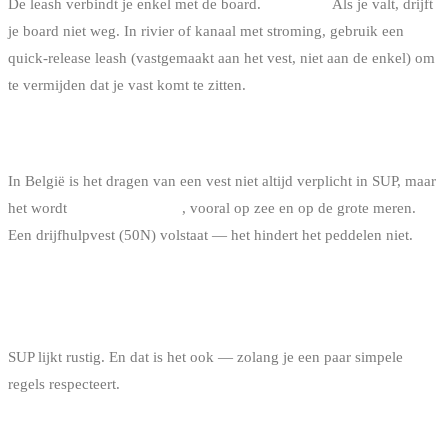
De leash verbindt je enkel met de board.
Verplicht.
Als je valt, drijft
je board niet weg. In rivier of kanaal met stroming, gebruik een
quick-release leash (vastgemaakt aan het vest, niet aan de enkel) om
te vermijden dat je vast komt te zitten.
HET ZWEMVEST
In België is het dragen van een vest niet altijd verplicht in SUP, maar
het wordt
sterk aanbevolen
, vooral op zee en op de grote meren.
Een drijfhulpvest (50N) volstaat — het hindert het peddelen niet.
VEILIGHEID: DE BASISREGELS
SUP lijkt rustig. En dat is het ook — zolang je een paar simpele
regels respecteert.
VOOR JE VERTREKT