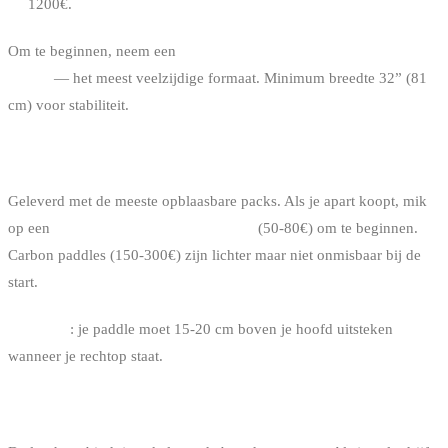
1200€.
Om te beginnen, neem een
opblaasbare all-round board van 10’6”
tot 11’
— het meest veelzijdige formaat. Minimum breedte 32” (81
cm) voor stabiliteit.
DE PADDLE
Geleverd met de meeste opblaasbare packs. Als je apart koopt, mik
op een
regelbare paddle in aluminium
(50-80€) om te beginnen.
Carbon paddles (150-300€) zijn lichter maar niet onmisbaar bij de
start.
Afstelling
: je paddle moet 15-20 cm boven je hoofd uitsteken
wanneer je rechtop staat.
DE LEASH