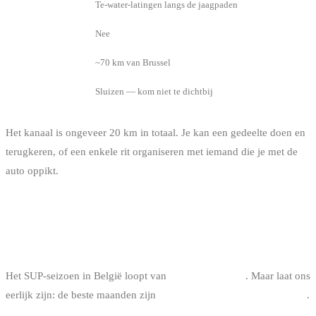
Toegang
Te-water-latingen langs de jaagpaden
Verhuur
Nee
Afstand
~70 km van Brussel
Te weten
Sluizen — kom niet te dichtbij
Het kanaal is ongeveer 20 km in totaal. Je kan een gedeelte doen en
terugkeren, of een enkele rit organiseren met iemand die je met de
auto oppikt.
WELK SEIZOEN VOOR SUP IN
BELGIË?
Het SUP-seizoen in België loopt van
april tot oktober
. Maar laat ons
eerlijk zijn: de beste maanden zijn
juni, juli, augustus en september
.