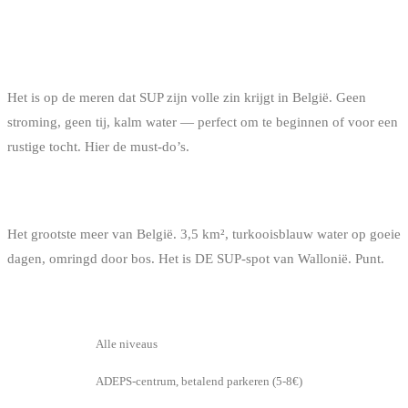
DE MEREN: HET PADDLE-PARADIJS
IN BELGIË
Het is op de meren dat SUP zijn volle zin krijgt in België. Geen
stroming, geen tij, kalm water — perfect om te beginnen of voor een
rustige tocht. Hier de must-do’s.
MEER VAN PLATE TAILLE (FROIDCHAPELLE)
Het grootste meer van België. 3,5 km², turkooisblauw water op goeie
dagen, omringd door bos. Het is DE SUP-spot van Wallonië. Punt.
INFO
DETAIL
Niveau
Alle niveaus
Toegang
ADEPS-centrum, betalend parkeren (5-8€)