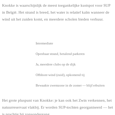
Knokke is waarschijnlijk de meest toegankelijke kustspot voor SUP
in België. Het strand is breed, het water is relatief kalm wanneer de
wind uit het zuiden komt, en meerdere scholen bieden verhuur.
INFO
DETAIL
Niveau
Intermediate
Toegang
Openbaar strand, betalend parkeren
Verhuur
Ja, meerdere clubs op de dijk
Beste conditie
Offshore-wind (zuid), opkomend tij
Te weten
Bewaakte zwemzone in de zomer — blijf erbuiten
Het grote pluspunt van Knokke: je kan ook het Zwin verkennen, het
natuurreservaat vlakbij. Er worden SUP-tochten georganiseerd — het
is prachtig bij zonsondergang.