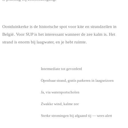
OOSTDUINKERKE
Oostduinkerke is de historische spot voor kite en strandzeilen in
België. Voor SUP is het interessant wanneer de zee kalm is. Het
strand is enorm bij laagwater, en je hebt ruimte.
INFO
DETAIL
Niveau
Intermediate tot gevorderd
Toegang
Openbaar strand, gratis parkeren in laagseizoen
Verhuur
Ja, via watersportscholen
Beste conditie
Zwakke wind, kalme zee
Te weten
Sterke stromingen bij afgaand tij — wees alert