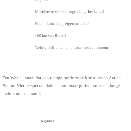
Toegang
Meerdere te-water-latingen langs het kanaal
Verhuur
Nee — kom met je eigen materiaal
Afstand
~60 km van Brussel
Te weten
Weinig faciliteiten ter plaatse, wees autonoom
KANAAL AAT-BLATON
Een Waals kanaal dat een rustige rurale zone kruist tussen Aat en
Blaton. Niet de spectaculairste spot, maar perfect voor een lange
tocht zonder iemand.
INFO
DETAIL
Niveau
Beginner