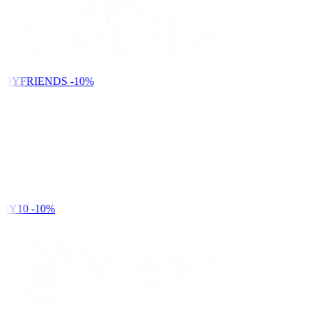
NDYFRIENDS
-10%
DY10
-10%