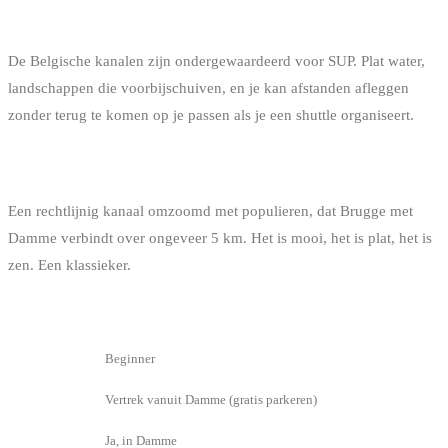
DE KANALEN: SUP EN VERKENNING
De Belgische kanalen zijn ondergewaardeerd voor SUP. Plat water,
landschappen die voorbijschuiven, en je kan afstanden afleggen
zonder terug te komen op je passen als je een shuttle organiseert.
DAMSE VAART (BRUGGE - DAMME)
Een rechtlijnig kanaal omzoomd met populieren, dat Brugge met
Damme verbindt over ongeveer 5 km. Het is mooi, het is plat, het is
zen. Een klassieker.
INFO
DETAIL
Niveau
Beginner
Toegang
Vertrek vanuit Damme (gratis parkeren)
Verhuur
Ja, in Damme