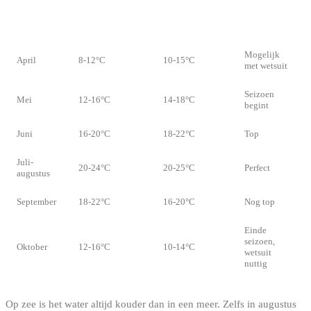
WATERTEMP.
MAAND
LUCHTTEMP.
VERDICT
(MEER)
Mogelijk
April
8-12°C
10-15°C
met wetsuit
Seizoen
Mei
12-16°C
14-18°C
begint
Juni
16-20°C
18-22°C
Top
Juli-
20-24°C
20-25°C
Perfect
augustus
September
18-22°C
16-20°C
Nog top
Einde
seizoen,
Oktober
12-16°C
10-14°C
wetsuit
nuttig
Op zee is het water altijd kouder dan in een meer. Zelfs in augustus