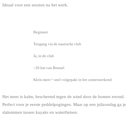
Ideaal voor een session na het werk.
INFO
DETAIL
Niveau
Beginner
Toegang
Toegang via de nautische club
Verhuur
Ja, in de club
Afstand
~20 km van Brussel
Te weten
Klein meer = snel volgepakt in het zomerweekend
Het meer is kalm, beschermd tegen de wind door de bomen errond.
Perfect voor je eerste peddelpogingen. Maar op een julizondag ga je
slalommen tussen kayaks en waterfietsen.