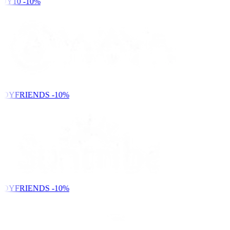
DY10
-10%
NDYFRIENDS
-10%
NDYFRIENDS
-10%