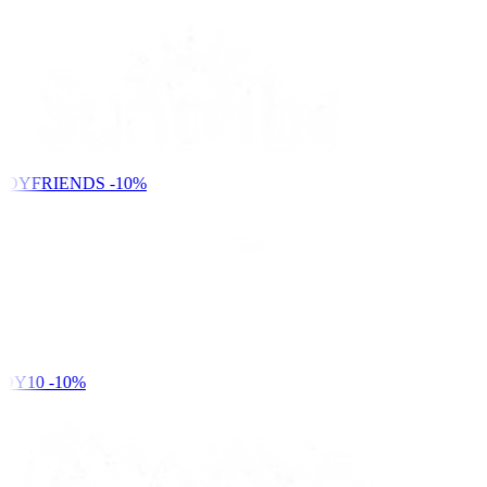
NDYFRIENDS
-10%
DY10
-10%