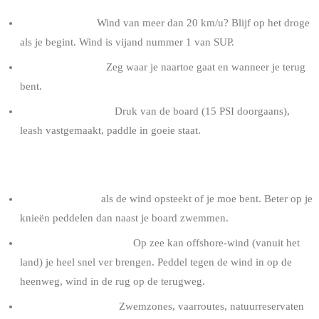
Check het weer.
Wind van meer dan 20 km/u? Blijf op het droge
als je begint. Wind is vijand nummer 1 van SUP.
Verwittig iemand.
Zeg waar je naartoe gaat en wanneer je terug
bent.
Check je materiaal.
Druk van de board (15 PSI doorgaans),
leash vastgemaakt, paddle in goeie staat.
OP HET WATER
Blijf op je knieën
als de wind opsteekt of je moe bent. Beter op je
knieën peddelen dan naast je board zwemmen.
Verwijder je niet te ver.
Op zee kan offshore-wind (vanuit het
land) je heel snel ver brengen. Peddel tegen de wind in op de
heenweg, wind in de rug op de terugweg.
Respecteer de zones.
Zwemzones, vaarroutes, natuurreservaten