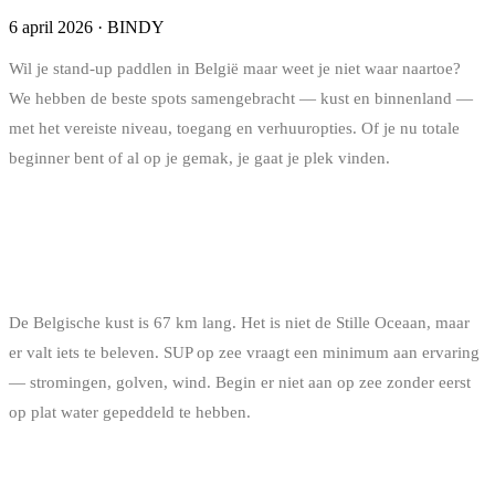
6 april 2026
·
BINDY
Wil je stand-up paddlen in België maar weet je niet waar naartoe?
We hebben de beste spots samengebracht — kust en binnenland —
met het vereiste niveau, toegang en verhuuropties. Of je nu totale
beginner bent of al op je gemak, je gaat je plek vinden.
DE BELGISCHE KUST: SUP IN DE
NOORDZEE
De Belgische kust is 67 km lang. Het is niet de Stille Oceaan, maar
er valt iets te beleven. SUP op zee vraagt een minimum aan ervaring
— stromingen, golven, wind. Begin er niet aan op zee zonder eerst
op plat water gepeddeld te hebben.
KNOKKE-HEIST