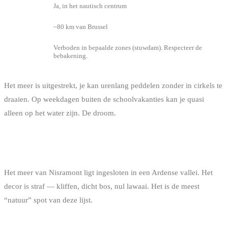
Verhuur
Ja, in het nautisch centrum
Afstand
~80 km van Brussel
Verboden in bepaalde zones (stuwdam). Respecteer de
Te weten
bebakening.
Het meer is uitgestrekt, je kan urenlang peddelen zonder in cirkels te
draaien. Op weekdagen buiten de schoolvakanties kan je quasi
alleen op het water zijn. De droom.
MEER VAN NISRAMONT (LA ROCHE-EN-
ARDENNE)
Het meer van Nisramont ligt ingesloten in een Ardense vallei. Het
decor is straf — kliffen, dicht bos, nul lawaai. Het is de meest
“natuur” spot van deze lijst.
INFO
DETAIL