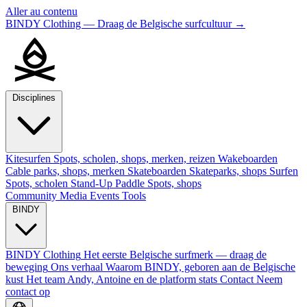
Aller au contenu
BINDY Clothing — Draag de Belgische surfcultuur
→
Disciplines
Kitesurfen
Spots, scholen, shops, merken, reizen
Wakeboarden
Cable parks, shops, merken
Skateboarden
Skateparks, shops
Surfen
Spots, scholen
Stand-Up Paddle
Spots, shops
Community
Media
Events
Tools
BINDY
BINDY Clothing
Het eerste Belgische surfmerk — draag de
beweging
Ons verhaal
Waarom BINDY, geboren aan de Belgische
kust
Het team
Andy, Antoine en de platform stats
Contact
Neem
contact op