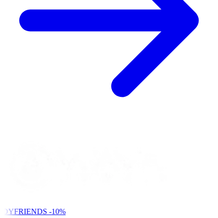
NDYFRIENDS
-10%