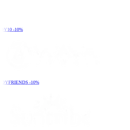
DY10
-10%
NDYFRIENDS
-10%