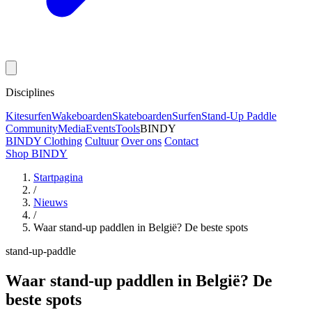
Disciplines
Kitesurfen
Wakeboarden
Skateboarden
Surfen
Stand-Up Paddle
Community
Media
Events
Tools
BINDY
BINDY Clothing
Cultuur
Over ons
Contact
Shop BINDY
Startpagina
/
Nieuws
/
Waar stand-up paddlen in België? De beste spots
stand-up-paddle
Waar stand-up paddlen in België? De
beste spots