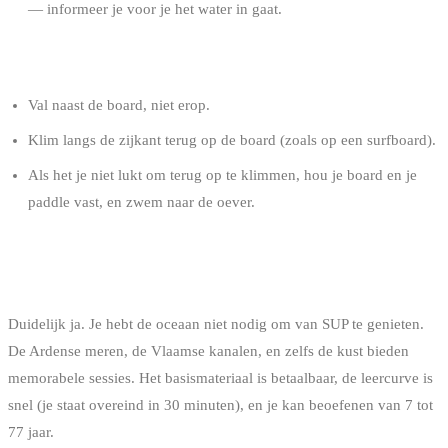
— informeer je voor je het water in gaat.
ALS JE VALT
Val naast de board, niet erop.
Klim langs de zijkant terug op de board (zoals op een surfboard).
Als het je niet lukt om terug op te klimmen, hou je board en je
paddle vast, en zwem naar de oever.
SUP IN BELGIË, IS HET DE MOEITE?
Duidelijk ja. Je hebt de oceaan niet nodig om van SUP te genieten.
De Ardense meren, de Vlaamse kanalen, en zelfs de kust bieden
memorabele sessies. Het basismateriaal is betaalbaar, de leercurve is
snel (je staat overeind in 30 minuten), en je kan beoefenen van 7 tot
77 jaar.