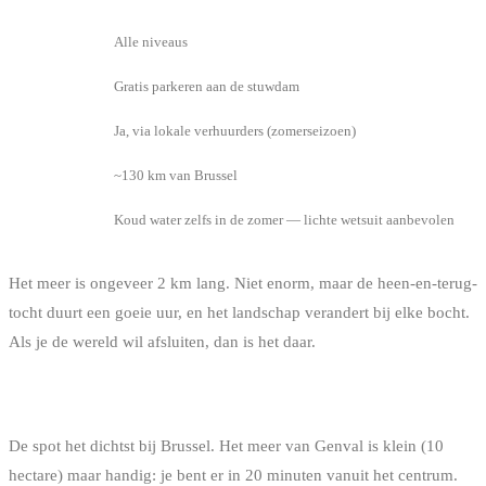
Niveau
Alle niveaus
Toegang
Gratis parkeren aan de stuwdam
Verhuur
Ja, via lokale verhuurders (zomerseizoen)
Afstand
~130 km van Brussel
Te weten
Koud water zelfs in de zomer — lichte wetsuit aanbevolen
Het meer is ongeveer 2 km lang. Niet enorm, maar de heen-en-terug-
tocht duurt een goeie uur, en het landschap verandert bij elke bocht.
Als je de wereld wil afsluiten, dan is het daar.
MEER VAN GENVAL
De spot het dichtst bij Brussel. Het meer van Genval is klein (10
hectare) maar handig: je bent er in 20 minuten vanuit het centrum.