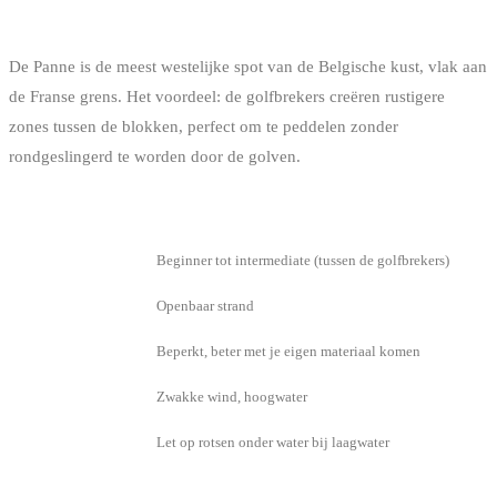
DE PANNE
De Panne is de meest westelijke spot van de Belgische kust, vlak aan
de Franse grens. Het voordeel: de golfbrekers creëren rustigere
zones tussen de blokken, perfect om te peddelen zonder
rondgeslingerd te worden door de golven.
INFO
DETAIL
Niveau
Beginner tot intermediate (tussen de golfbrekers)
Toegang
Openbaar strand
Verhuur
Beperkt, beter met je eigen materiaal komen
Beste conditie
Zwakke wind, hoogwater
Te weten
Let op rotsen onder water bij laagwater