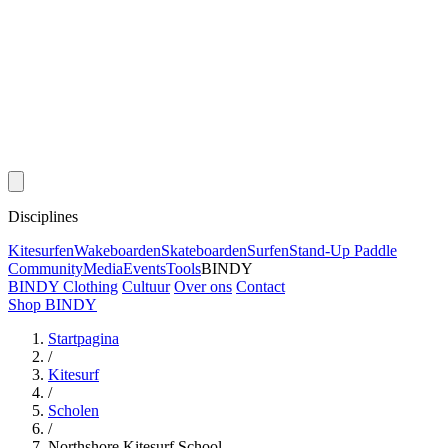
Disciplines
Kitesurfen
Wakeboarden
Skateboarden
Surfen
Stand-Up Paddle
Community
Media
Events
Tools
BINDY
BINDY Clothing
Cultuur
Over ons
Contact
Shop BINDY
Startpagina
/
Kitesurf
/
Scholen
/
Northshore Kitesurf School