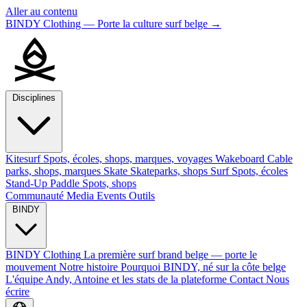
Aller au contenu
BINDY Clothing — Porte la culture surf belge
→
Disciplines
Kitesurf
Spots, écoles, shops, marques, voyages
Wakeboard
Cable
parks, shops, marques
Skate
Skateparks, shops
Surf
Spots, écoles
Stand-Up Paddle
Spots, shops
Communauté
Media
Events
Outils
BINDY
BINDY Clothing
La première surf brand belge — porte le
mouvement
Notre histoire
Pourquoi BINDY, né sur la côte belge
L'équipe
Andy, Antoine et les stats de la plateforme
Contact
Nous
écrire