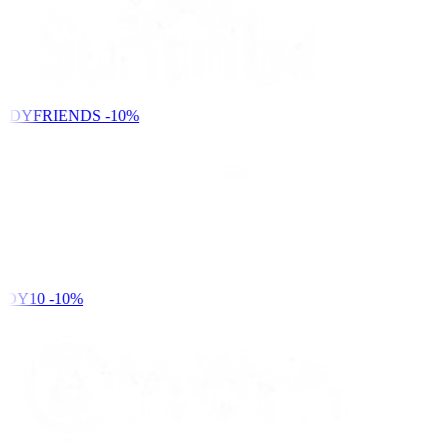
NDYFRIENDS
-10%
DY10
-10%