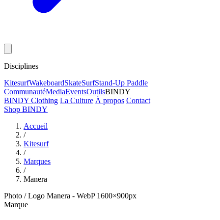
Disciplines
Kitesurf
Wakeboard
Skate
Surf
Stand-Up Paddle
Communauté
Media
Events
Outils
BINDY
BINDY Clothing
La Culture
À propos
Contact
Shop BINDY
Accueil
/
Kitesurf
/
Marques
/
Manera
Photo / Logo Manera - WebP 1600×900px
Marque