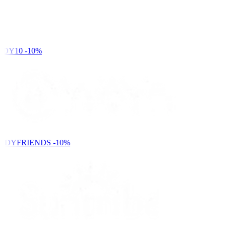
DY10
-10%
NDYFRIENDS
-10%